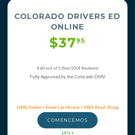
COLORADO DRIVERS ED
ONLINE
$37
95
4.60 out of 5 (See 1014
Reviews
)
Fully Approved by the Colorado DMV
100% Online + Email Certificate + FREE Read-Along
COMENCEMOS
14 ½ +