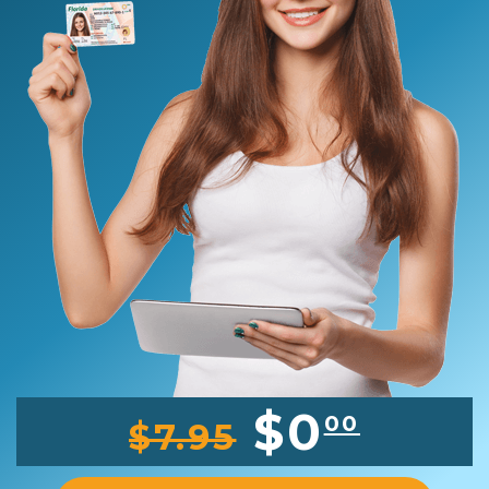
$0
00
$7.95